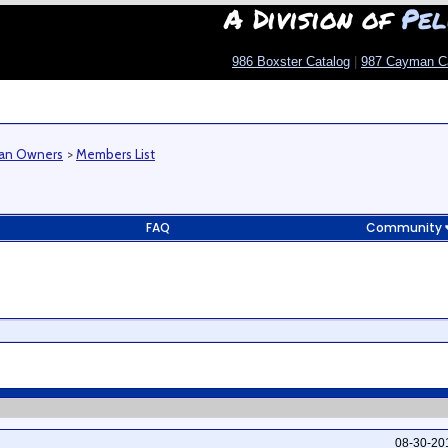
A Division of
Pel
986 Boxster Catalog
|
987 Cayman C
man Owners
>
Members List
FAQ
Community
08-30-2