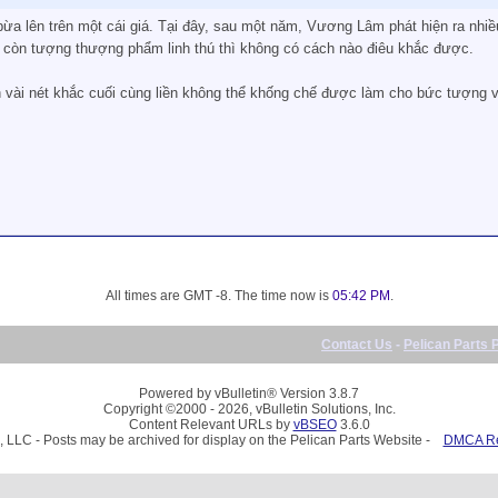
a lên trên một cái giá. Tại đây, sau một năm, Vương Lâm phát hiện ra nhiề
, còn tượng thượng phẩm linh thú thì không có cách nào điêu khắc được.
òn vài nét khắc cuối cùng liền không thể khống chế được làm cho bức tượng 
All times are GMT -8. The time now is
05:42 PM
.
Contact Us
-
Pelican Parts 
Powered by vBulletin® Version 3.8.7
Copyright ©2000 - 2026, vBulletin Solutions, Inc.
Content Relevant URLs by
vBSEO
3.6.0
, LLC - Posts may be archived for display on the Pelican Parts Website -
DMCA Reg