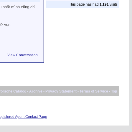
This page has had
1,191
visits
u nhất mình cũng chỉ
vỡ vụn.
View Conversation
Porsche Catalog
-
Archive
-
Privacy Statement
-
Terms of Service
-
Top
istered Agent Contact Page