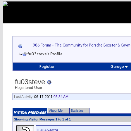
986 Forum - The Community for Porsche Boxster & Cay
fu03steve's Profile
Register
Garage
fu03steve
Registered User
Last Activity:
06-17-2011
03:34 AM
About Me
Statistics
Visitor Messages
Showing Visitor Messages 1 to
1
of
1
maria ozawa