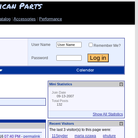
ican Parts
atalog
|
Accessories
|
Performance
User Name
Remember Me?
Password
Calendar
Mini Statistics
Join Date
09-13-2007
Total Posts
132
Show All Statistics
Recent Visitors
The last 3 visitor(s) to this page were:
11Spyder
maria ozawa
phuture
016
07:40 PM
-
permalink