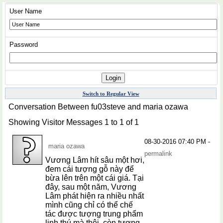
User Name
Password
Switch to Regular View
Conversation Between fu03steve and maria ozawa
Showing Visitor Messages 1 to
1
of
1
08-30-2016
07:40 PM
-
maria ozawa
permalink
Vương Lâm hít sâu một hơi,
đem cái tượng gỗ này để
bừa lên trên một cái giá. Tại
đây, sau một năm, Vương
Lâm phát hiện ra nhiều nhất
mình cũng chỉ có thể chế
tác được tượng trung phẩm
linh thú mà thôi, còn tượng