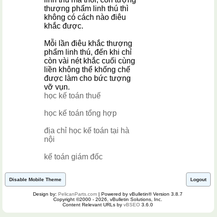
thượng phẩm linh thú thì
không có cách nào điêu
khắc được.
Mỗi lần điêu khắc thượng
phẩm linh thú, đến khi chỉ
còn vài nét khắc cuối cùng
liền không thể khống chế
được làm cho bức tượng
vỡ vụn.
học kế toán thuế
học kế toán tổng hợp
địa chỉ học kế toán tại hà
nội
kế toán giám đốc
Disable Mobile Theme
Logout
Design by:
PelicanParts.com
| Powered by vBulletin® Version 3.8.7
Copyright ©2000 - 2026, vBulletin Solutions, Inc.
Content Relevant URLs by
vBSEO
3.6.0