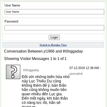
User Name
Password
Switch to Regular View
Conversation Between jr1966 and th0nggaday
Showing Visitor Messages 1 to
1
of
1
07-12-2018
12:38 AM
-
th0nggaday
permalink
Đối với những biến hóa nhỏ
này Lục Thiếu Du cũng
không thèm để ý, bản thân
hắn cũng không muốn liên
quan nhiều đến Lục gia.
Đến một ngày, khi bản thân
có năng lực rồi, hắn sẽ
mang m